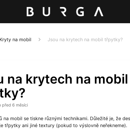
Kryty na mobil
Jsou na krytech na mobil třpytky?
 na krytech na mobil
tky?
o
před 6 měsíci
ů na mobil se tiskne různými technikami. Důležité je, že des
e třpytky ani jiné textury (pokud to výslovně neřekneme).